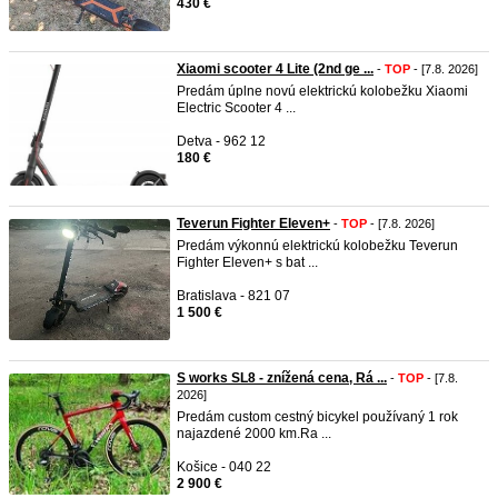
430 €
Xiaomi scooter 4 Lite (2nd ge ...
-
TOP
- [7.8. 2026]
Predám úplne novú elektrickú kolobežku Xiaomi
Electric Scooter 4 ...
Detva - 962 12
180 €
Teverun Fighter Eleven+
-
TOP
- [7.8. 2026]
Predám výkonnú elektrickú kolobežku Teverun
Fighter Eleven+ s bat ...
Bratislava - 821 07
1 500 €
S works SL8 - znížená cena, Rá ...
-
TOP
- [7.8.
2026]
Predám custom cestný bicykel používaný 1 rok
najazdené 2000 km.Ra ...
Košice - 040 22
2 900 €