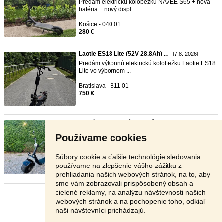
Predám elektrickú kolobežku NAVEE S65 + nová
batéria + nový displ ...
Košice - 040 01
280 €
Laotie ES18 Lite (52V 28.8Ah) ...
- [7.8. 2026]
Predám výkonnú elektrickú kolobežku Laotie ES18
Lite vo výbornom ...
Bratislava - 811 01
750 €
Predám Elektrickú kolobežku-Ch ...
-
TOP
- [6.8.
2026]
Používame cookies
Predám štýlový elektrický chopper v čiernej farbe.
Kolobežka je ...
Súbory cookie a ďalšie technológie sledovania
Nové Zámky - 940 02
používame na zlepšenie vášho zážitku z
550 €
prehliadania našich webových stránok, na to, aby
sme vám zobrazovali prispôsobený obsah a
cielené reklamy, na analýzu návštevnosti našich
Stránka:
1
2
3
Ďalšia
webových stránok a na pochopenie toho, odkiaľ
naši návštevníci prichádzajú.