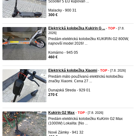
Scooter 5 EU kupovan ...
Malacky - 900 31
300 €
Elektrická kolobežka Kukirin G ...
-
TOP
- [7.8.
2026]
Predám elektrickú kolobežku KUKIRIN G2 800W,
najnovší model 2026! ...
Komárno - 945 05
460 €
Elektrická kolobežka Xiaomi
-
TOP
- [7.8. 2026]
Predám málo používanú elektrickú kolobežku
značky Xiaomi. Cena 27 ...
Dunajská Streda - 929 01
270 €
Kukirin G2 Max
-
TOP
- [7.8. 2026]
Predám elektrickú kolobežku KuKirin G2 Max
(1000W) Lokalita: [No ...
Nové Zámky - 941 32