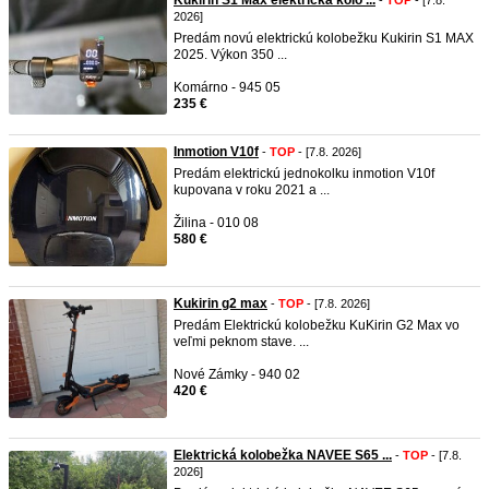
Kukirin S1 Max elektrická kolo ...
-
TOP
- [7.8.
2026]
Predám novú elektrickú kolobežku Kukirin S1 MAX
2025. Výkon 350 ...
Komárno - 945 05
235 €
Inmotion V10f
-
TOP
- [7.8. 2026]
Predám elektrickú jednokolku inmotion V10f
kupovana v roku 2021 a ...
Žilina - 010 08
580 €
Kukirin g2 max
-
TOP
- [7.8. 2026]
Predám Elektrickú kolobežku KuKirin G2 Max vo
veľmi peknom stave. ...
Nové Zámky - 940 02
420 €
Elektrická kolobežka NAVEE S65 ...
-
TOP
- [7.8.
2026]