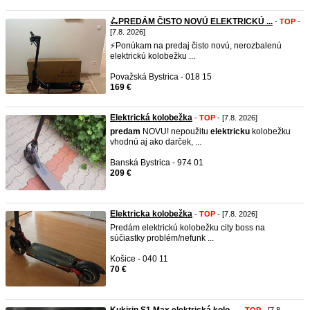
🛴PREDÁM ČISTO NOVÚ ELEKTRICKÚ ...
-
TOP
-
[7.8. 2026]
⚡️Ponúkam na predaj čisto novú, nerozbalenú
elektrickú kolobežku ...
Považská Bystrica - 018 15
169 €
Elektrická kolobežka
-
TOP
- [7.8. 2026]
predam
NOVU! nepoužitu
elektricku
kolobežku
vhodnú aj ako darček, ...
Banská Bystrica - 974 01
209 €
Elektricka kolobežka
-
TOP
- [7.8. 2026]
Predám elektrickú kolobežku city boss na
súčiastky problém/nefunk ...
Košice - 040 11
70 €