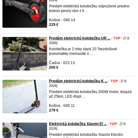
2026]
Predám elektrickú kolobežku odpružené predne
koleso pevný rám z h ...
Košice - 040 14
229 €
Predám elektrickú kolobežku UR ...
-
TOP
- [7.8.
2026]
Kolobežka je 2 roky stará 10 "bezdušové
pneumatiky (nemusíte ri ...
Čadca - 023 13
200 €
Predám elektrickú kolobežku K ...
-
TOP
- [7.8.
2026]
Predám elektrickú kolobežku,350W motor, dojazd
až 25km, LED displ ...
Košice - 040 11
279 €
Elektrická kolobežka Xiaomi El ...
-
TOP
- [7.8.
2026]
Predám elektrickú kolobežku Xiaomi Electric