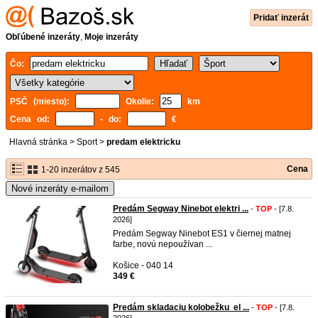
Pridať inzerát
Obľúbené inzeráty
,
Moje inzeráty
Čo:
PSČ (miesto):
Okolie:
km
Cena od:
- do:
€
Hlavná stránka
>
Sport
>
predam elektricku
Cena
1-20 inzerátov z 545
Nové inzeráty e-mailom
Predám Segway Ninebot elektri ...
-
TOP
- [7.8.
2026]
Predám Segway Ninebot ES1 v čiernej matnej
farbe, novú nepoužívan ...
Košice - 040 14
349 €
Predám skladaciu kolobežku el ...
-
TOP
- [7.8.