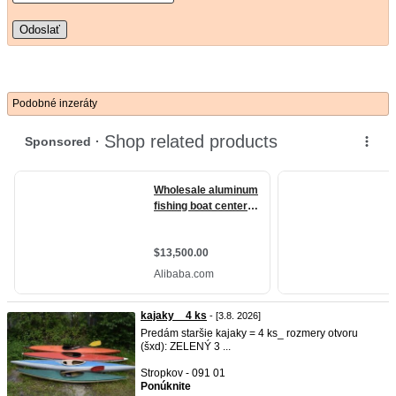
Odoslať
Podobné inzeráty
kajaky _ 4 ks
- [3.8. 2026]
Predám staršie kajaky = 4 ks_ rozmery otvoru
(šxd): ZELENÝ 3 ...
Stropkov - 091 01
Ponúknite