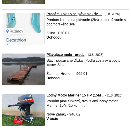
Predám koleso na plávanie / šn ...
- [3.8. 2026]
Predám koleso na plávanie (2ks) alebo užívanie si
podmorského sve ...
Žilina - 010 01
Dohodou
Plávajúce mólo - predaj
- [3.8. 2026]
Stav : používané Dĺžka : Podľa zostavy a počtu
kusov. Šírka : ...
Žiar nad Hronom - 965 01
Dohodou
Lodný Motor Mariner 15 HP (15M ...
- [1.8. 2026]
Predám plne funkčný, dvojtaktný lodný motor
Mariner 15M (15 koní) ...
Nové Zámky - 940 02
V texte