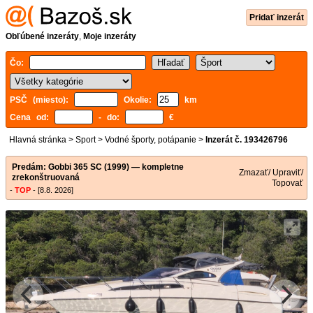
Pridať inzerát
Obľúbené inzeráty
,
Moje inzeráty
Čo:
PSČ (miesto):
Okolie:
km
Cena od:
- do:
€
Hlavná stránka
>
Sport
>
Vodné športy, potápanie
>
Inzerát č. 193426796
Predám: Gobbi 365 SC (1999) — kompletne
Zmazať/ Upraviť/
zrekonštruovaná
Topovať
-
TOP
- [8.8. 2026]