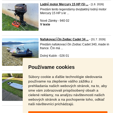
Lodný motor Mercury 15 HP (S) ...
- [1.8. 2026]
Predám tento legendárny dvojtaktný lodný motor
Mercury 15 HP s kr ...
Nové Zámky - 940 02
V texte
Nafukovací čln Zodiac Cadet 34 ...
- [31.7. 2026]
Predám nafukovací čln Zodiac Cadet 340, made in
france. Čln má ...
Dolný Kubín - 026 01
Dohodou
Používame cookies
Windsurf SEATREND
- [23.6. 2026]
Súbory cookie a ďalšie technológie sledovania
Epoxidový plávák Windsurf SEATREND Slalom
používame na zlepšenie vášho zážitku z
Výbava: DA KINE Dĺžka ...
prehliadania našich webových stránok, na to, aby
sme vám zobrazovali prispôsobený obsah a
Senec - 900 27
cielené reklamy, na analýzu návštevnosti našich
Dohodou
webových stránok a na pochopenie toho, odkiaľ
naši návštevníci prichádzajú.