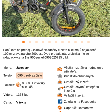
Ponúkam na predaj 2ks nové skladačky elektro bike majú najazdené
100km.zlava na obe 200eur.dóvod predaja pád z bicykla nie zo
skladačky.cena 1ks 900eur.tel.0903625785 L.M.
Meno:
Jaroslav
Všetky inzeráty a hodnotenie
užívateľa
Telefón:
090... zobraz číslo
Pridať do obľúbených
Označiť zlý inzerát
032 05
Liptovský
Lokalita:
Mikuláš
Označiť chybnú kategóriu
inzerátu
Videlo:
1363 ľudí
Vytlačiť inzerát
Zdieľajte na Facebooku
Cena:
V texte
Odporučiť kamarátovi