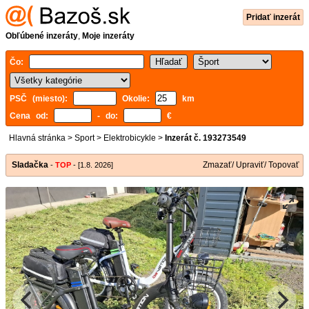
Pridať inzerát
Obľúbené inzeráty
,
Moje inzeráty
Čo:
PSČ (miesto):
Okolie:
km
Cena od:
- do:
€
Hlavná stránka
>
Sport
>
Elektrobicykle
>
Inzerát č. 193273549
Sladačka
Zmazať/ Upraviť/ Topovať
-
TOP
- [1.8. 2026]