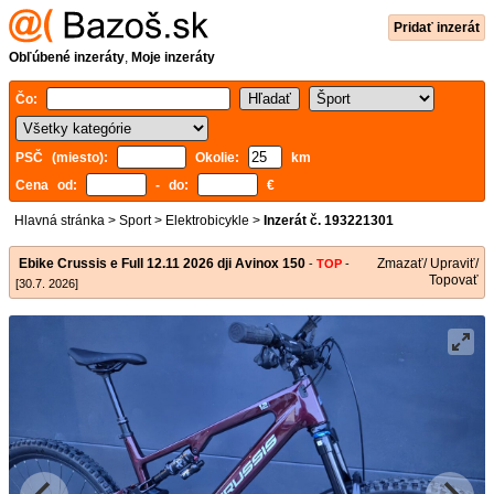
Pridať inzerát
Obľúbené inzeráty
,
Moje inzeráty
Čo:
PSČ (miesto):
Okolie:
km
Cena od:
- do:
€
Hlavná stránka
>
Sport
>
Elektrobicykle
>
Inzerát č. 193221301
Ebike Crussis e Full 12.11 2026 dji Avinox 150
Zmazať/ Upraviť/
-
TOP
-
Topovať
[30.7. 2026]