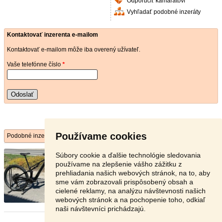
Odporučiť kamarátovi
Vyhľadať podobné inzeráty
Kontaktovať inzerenta e-mailom
Kontaktovať e-mailom môže iba overený užívateľ.
Vaše telefónne číslo
*
Odoslať
Používame cookies
Podobné inzeráty
Crussis ONE-Full 11.11 (DJI Av ...
- [10.6. 2026]
Súbory cookie a ďalšie technológie sledovania
Úplne nový ebike s extrémnym výkonom Crussis
používame na zlepšenie vášho zážitku z
ONE-Full 11.11 (DJI ...
prehliadania našich webových stránok, na to, aby
sme vám zobrazovali prispôsobený obsah a
Bánovce nad Bebravou - 957 01
cielené reklamy, na analýzu návštevnosti našich
4 790 €
webových stránok a na pochopenie toho, odkiaľ
naši návštevníci prichádzajú.