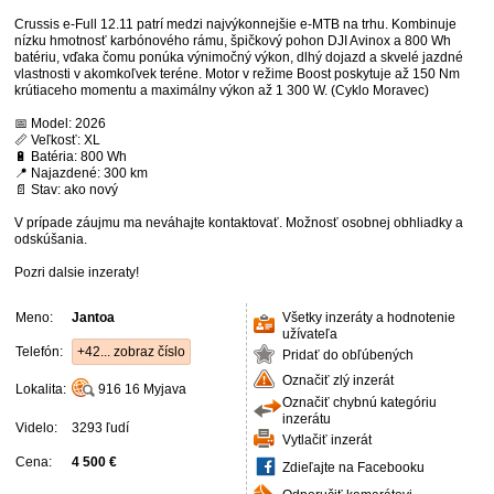
Crussis e-Full 12.11 patrí medzi najvýkonnejšie e-MTB na trhu. Kombinuje
nízku hmotnosť karbónového rámu, špičkový pohon DJI Avinox a 800 Wh
batériu, vďaka čomu ponúka výnimočný výkon, dlhý dojazd a skvelé jazdné
vlastnosti v akomkoľvek teréne. Motor v režime Boost poskytuje až 150 Nm
krútiaceho momentu a maximálny výkon až 1 300 W. (Cyklo Moravec)
📅 Model: 2026
📏 Veľkosť: XL
🔋 Batéria: 800 Wh
📍 Najazdené: 300 km
📄 Stav: ako nový
V prípade záujmu ma neváhajte kontaktovať. Možnosť osobnej obhliadky a
odskúšania.
Pozri dalsie inzeraty!
Meno:
Jantoa
Všetky inzeráty a hodnotenie
užívateľa
Telefón:
+42... zobraz číslo
Pridať do obľúbených
Označiť zlý inzerát
Lokalita:
916 16
Myjava
Označiť chybnú kategóriu
inzerátu
Videlo:
3293 ľudí
Vytlačiť inzerát
Cena:
4 500 €
Zdieľajte na Facebooku