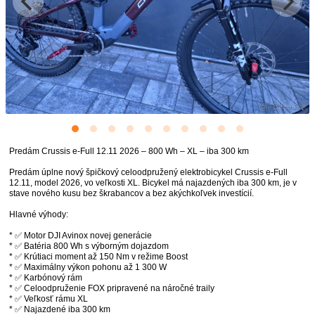
Predám Crussis e-Full 12.11 2026 – 800 Wh – XL – iba 300 km
Predám úplne nový špičkový celoodpružený elektrobicykel Crussis e-Full
12.11, model 2026, vo veľkosti XL. Bicykel má najazdených iba 300 km, je v
stave nového kusu bez škrabancov a bez akýchkoľvek investícií.
Hlavné výhody:
* ✅ Motor DJI Avinox novej generácie
* ✅ Batéria 800 Wh s výborným dojazdom
* ✅ Krútiaci moment až 150 Nm v režime Boost
* ✅ Maximálny výkon pohonu až 1 300 W
* ✅ Karbónový rám
* ✅ Celoodpruženie FOX pripravené na náročné traily
* ✅ Veľkosť rámu XL
* ✅ Najazdené iba 300 km