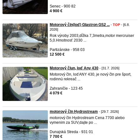
Senec - 900 82
4 900 €
Motorový čln(loď) Glastron GS2 ...
-
TOP
- [6.8.
2026]
Rok výroby 2003,dĺžka 7,3metra,motor mercruiser
5,0.Hmotnosť 2030 ...
Partizánske - 958 03
12 500 €
Motorový člun, loď Any 430
- [31.7. 2026]
Motorový čln, loď ANY 430, je nový čln pre šport,
rodinnú rekreač ...
Zahraničie - 123 45
4 079 €
motorový čln Hydrostream
- [29.7. 2026]
motorový čln Hydrostream Cena 7700 alebo
vymenim za SUV,dajte po ...
Dunajská Streda - 931 01
7 700 €