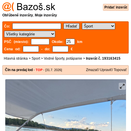
Pridať inzerát
Obľúbené inzeráty
,
Moje inzeráty
Čo:
PSČ (miesto):
Okolie:
km
Cena od:
- do:
€
Hlavná stránka
>
Sport
>
Vodné športy, potápanie
>
Inzerát č. 193163415
Čln na predaj lod
Zmazať/ Upraviť/ Topovať
-
TOP
- [31.7. 2026]