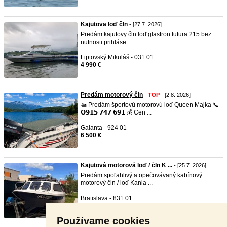
Kajutova loď čln
- [27.7. 2026]
Predám kajutovy čln loď glastron futura 215 bez
nutnosti prihláse ...
Liptovský Mikuláš - 031 01
4 990 €
Predám motorový čln
-
TOP
- [2.8. 2026]
🚤 Predám športovú motorovú loď Queen Majka 📞
𝗢𝟵𝟭𝟱 𝟳𝟰𝟳 𝟲𝟵𝟭 💰 Cen ...
Galanta - 924 01
6 500 €
Kajutová motorová loď / čln K ...
- [25.7. 2026]
Predám spoľahlivý a opečovávaný kabínový
motorový čln / loď Kania ...
Bratislava - 831 01
7 700 €
Používame cookies