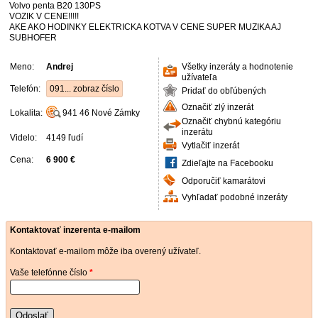
Volvo penta B20 130PS
VOZIK V CENE!!!!!
AKE AKO HODINKY ELEKTRICKA KOTVA V CENE SUPER MUZIKA AJ
SUBHOFER
Meno:
Andrej
Všetky inzeráty a hodnotenie
užívateľa
Telefón:
091... zobraz číslo
Pridať do obľúbených
Označiť zlý inzerát
Lokalita:
941 46
Nové Zámky
Označiť chybnú kategóriu
inzerátu
Videlo:
4149 ľudí
Vytlačiť inzerát
Cena:
6 900 €
Zdieľajte na Facebooku
Odporučiť kamarátovi
Vyhľadať podobné inzeráty
Kontaktovať inzerenta e-mailom
Kontaktovať e-mailom môže iba overený užívateľ.
Vaše telefónne číslo
*
Odoslať