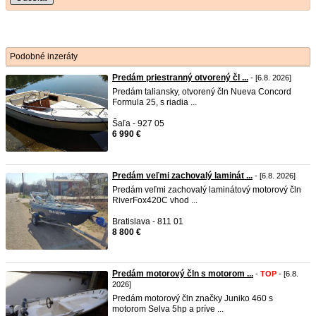
Podobné inzeráty
Predám priestranný otvorený čl ...
- [6.8. 2026]
Predám taliansky, otvorený čln Nueva Concord
Formula 25, s riadia ...
Šaľa - 927 05
6 990 €
Predám veľmi zachovalý laminát ...
- [6.8. 2026]
Predám veľmi zachovalý laminátový motorový čln
RiverFox420C vhod ...
Bratislava - 811 01
8 800 €
Predám motorový čln s motorom ...
-
TOP
- [6.8.
2026]
Predám motorový čln značky Juniko 460 s
motorom Selva 5hp a príve ...